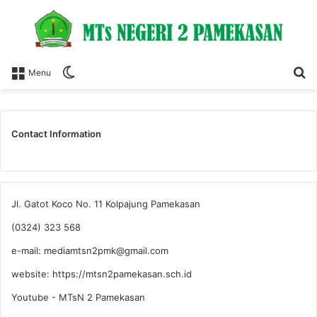
Switch
S
Menu
skin
fo
Contact Information
Jl. Gatot Koco No. 11 Kolpajung Pamekasan
(0324) 323 568
e-mail: mediamtsn2pmk@gmail.com
website: https://mtsn2pamekasan.sch.id
Youtube - MTsN 2 Pamekasan