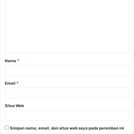
o
m
e
n
t
a
Nama
*
r
*
Email
*
Situs Web
Simpan nama, email, dan situs web saya pada peramban ini