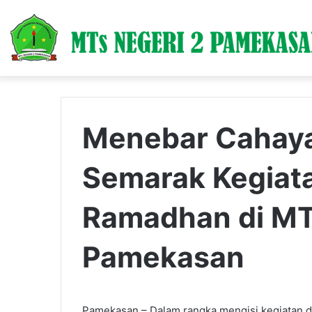
Menebar Cahay
Semarak Kegiat
Ramadhan di MT
Pamekasan
Pamekasan – Dalam rangka mengisi kegiatan 