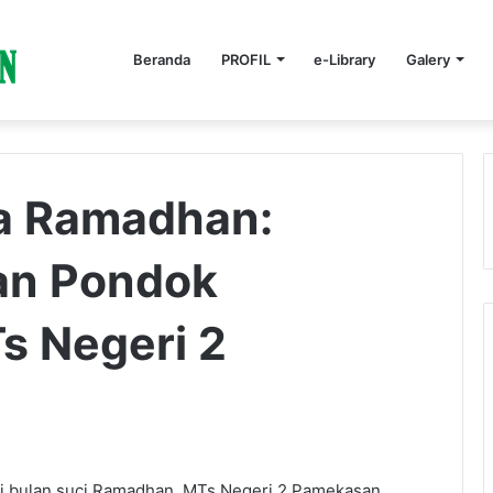
Beranda
PROFIL
e-Library
Galery
a Ramadhan:
an Pondok
s Negeri 2
di bulan suci Ramadhan, MTs Negeri 2 Pamekasan