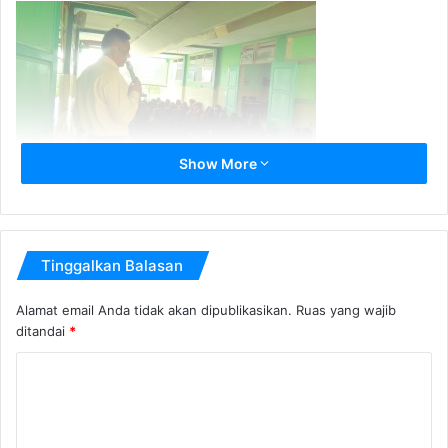
Show More
Tinggalkan Balasan
Alamat email Anda tidak akan dipublikasikan.
Ruas yang wajib
ditandai
*
K
o
m