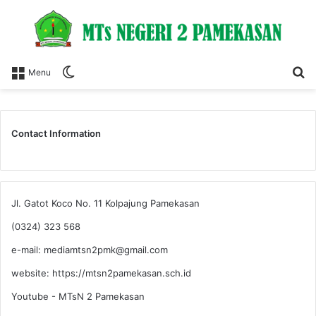
Switch
S
Menu
skin
fo
Contact Information
Jl. Gatot Koco No. 11 Kolpajung Pamekasan
(0324) 323 568
e-mail: mediamtsn2pmk@gmail.com
website: https://mtsn2pamekasan.sch.id
Youtube - MTsN 2 Pamekasan