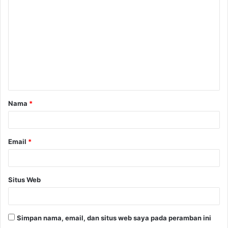
o
m
e
n
t
a
Nama
*
r
*
Email
*
Situs Web
Simpan nama, email, dan situs web saya pada peramban ini