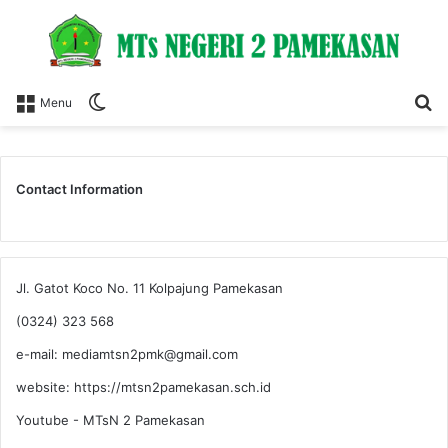
Switch
S
Menu
skin
fo
Contact Information
Jl. Gatot Koco No. 11 Kolpajung Pamekasan
(0324) 323 568
e-mail: mediamtsn2pmk@gmail.com
website: https://mtsn2pamekasan.sch.id
Youtube - MTsN 2 Pamekasan