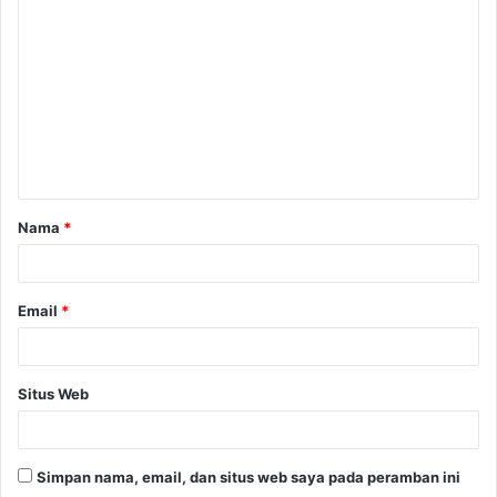
o
m
e
n
t
a
Nama
*
r
*
Email
*
Situs Web
Simpan nama, email, dan situs web saya pada peramban ini