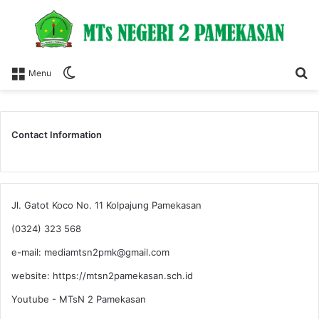
Switch
S
Menu
skin
fo
Contact Information
Jl. Gatot Koco No. 11 Kolpajung Pamekasan
(0324) 323 568
e-mail: mediamtsn2pmk@gmail.com
website: https://mtsn2pamekasan.sch.id
Youtube - MTsN 2 Pamekasan