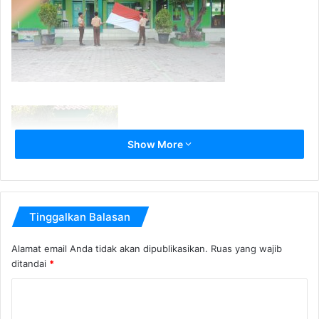
Show More
Tinggalkan Balasan
Alamat email Anda tidak akan dipublikasikan.
Ruas yang wajib
ditandai
*
K
o